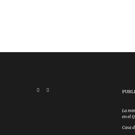
PUBL
La mir
en el 
Casa d