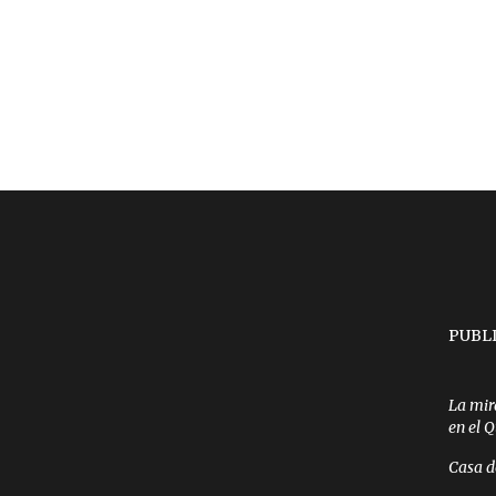
PUBL
La mir
en el 
Casa d