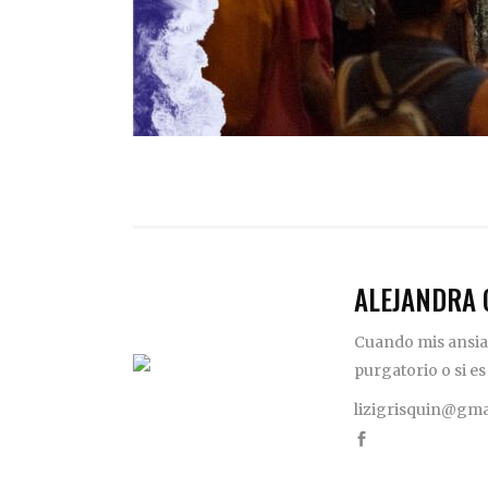
ALEJANDRA 
Cuando mis ansias
purgatorio o si es
lizigrisquin@gma