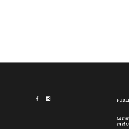
PUBL
La mir
en el 