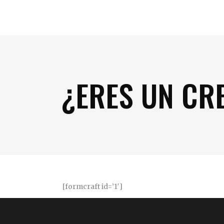
¿ERES UN CR
[formcraft id=’1′]