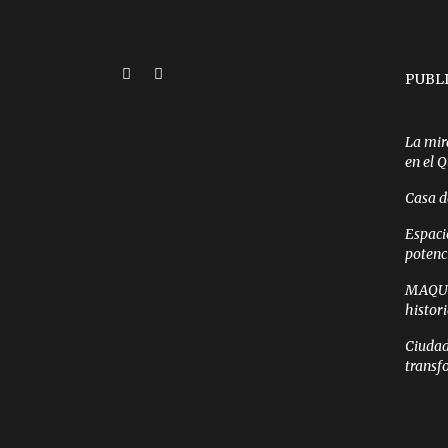
PUBL
La mir
en el 
Casa d
Espaci
potenc
MAQUI 
histor
Ciudad
transf