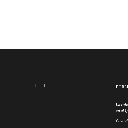
PUBL
La mir
en el 
Casa d