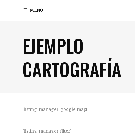
MENÚ
EJEMPLO
CARTOGRAFÍA
[listing_manager_google_map]
[listing_manager_filter]