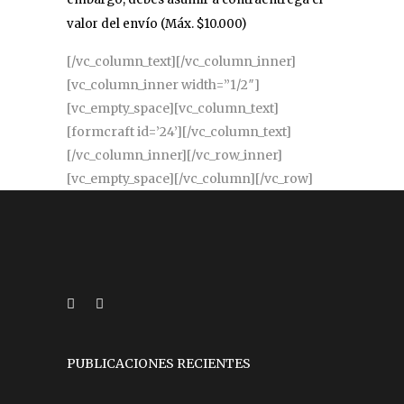
valor del envío (Máx. $10.000)
[/vc_column_text][/vc_column_inner]
[vc_column_inner width=”1/2″]
[vc_empty_space][vc_column_text]
[formcraft id=’24’][/vc_column_text]
[/vc_column_inner][/vc_row_inner]
[vc_empty_space][/vc_column][/vc_row]
PUBLICACIONES RECIENTES