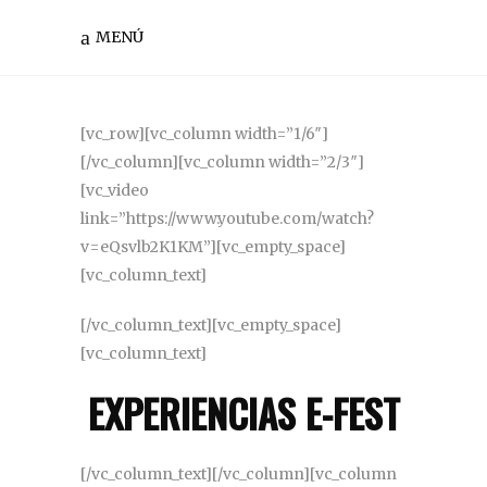
MENÚ
[vc_row][vc_column width=”1/6″]
[/vc_column][vc_column width=”2/3″]
[vc_video
link=”https://www.youtube.com/watch?
v=eQsvlb2K1KM”][vc_empty_space]
[vc_column_text]
[/vc_column_text][vc_empty_space]
[vc_column_text]
EXPERIENCIAS E-FEST
[/vc_column_text][/vc_column][vc_column