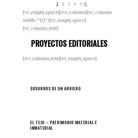
1
2
3
4
5
[vc_empty_space][/vc_column][vc_column
width=”1/2″][vc_empty_space]
[vc_column_text]
PROYECTOS EDITORIALES
[/vc_column_text][vc_empty_space]
SUSURROS DE UN ARRIERO
EL TEJO – PATRIMONIO MATERIAL E
INMATERIAL