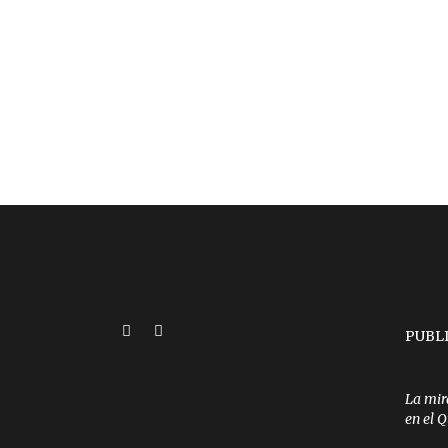
PUBL
La mir
en el 