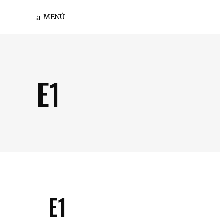
MENÚ
E1
E1