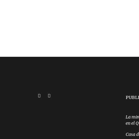
PUBL
La mir
en el 
Casa d