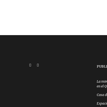
PUBL
La mir
en el 
Casa d
Espaci