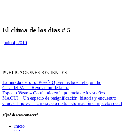
El clima de los días # 5
junio 4, 2016
PUBLICACIONES RECIENTES
La mirada del otro. Poesía Queer hecha en el Quindío
Casa del Mar – Revelación de la luz
Espacio Vasto – Confiando en la potencia de los sueños
MAQUI – Un espacio de resignificación, historia y encuentro
Ciudad Impresa – Un espacio de transformación e impacto social
¿Qué deseas conocer?
Inicio