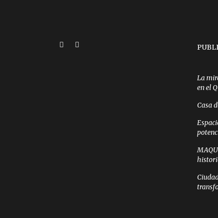
PUBL
La mir
en el 
Casa d
Espaci
potenc
MAQUI 
histor
Ciudad
transf