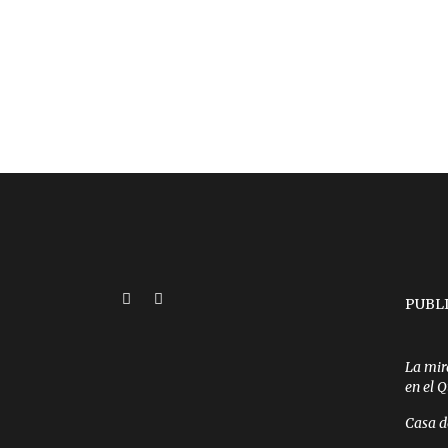
PUBL
La mir
en el 
Casa d