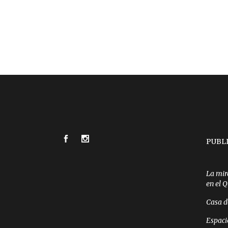
PUBL
La mir
en el 
Casa d
Espaci