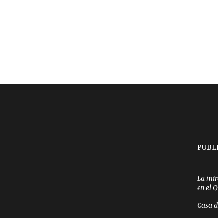
PUBL
La mir
en el 
Casa d