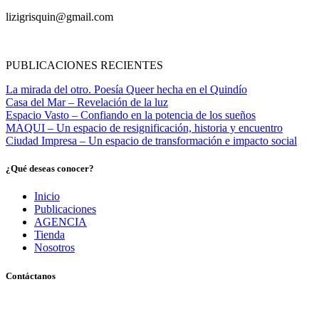
lizigrisquin@gmail.com
PUBLICACIONES RECIENTES
La mirada del otro. Poesía Queer hecha en el Quindío
Casa del Mar – Revelación de la luz
Espacio Vasto – Confiando en la potencia de los sueños
MAQUI – Un espacio de resignificación, historia y encuentro
Ciudad Impresa – Un espacio de transformación e impacto social
¿Qué deseas conocer?
Inicio
Publicaciones
AGENCIA
Tienda
Nosotros
Contáctanos
Pereira, Risaralda, Colombia