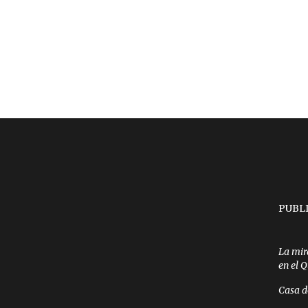
PUBL
La mir
en el 
Casa d