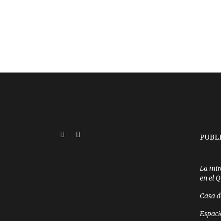
PUBL
La mir
en el 
Casa d
Espaci