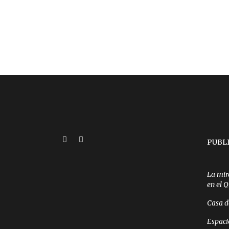
PUBL
La mir
en el 
Casa d
Espaci