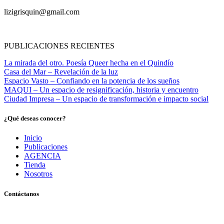
lizigrisquin@gmail.com
PUBLICACIONES RECIENTES
La mirada del otro. Poesía Queer hecha en el Quindío
Casa del Mar – Revelación de la luz
Espacio Vasto – Confiando en la potencia de los sueños
MAQUI – Un espacio de resignificación, historia y encuentro
Ciudad Impresa – Un espacio de transformación e impacto social
¿Qué deseas conocer?
Inicio
Publicaciones
AGENCIA
Tienda
Nosotros
Contáctanos
Pereira, Risaralda, Colombia