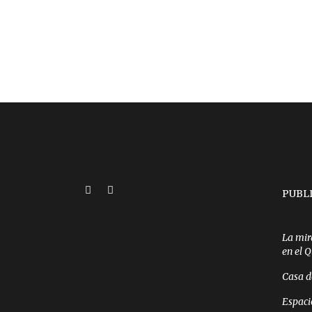
PUBL
La mir
en el 
Casa d
Espaci