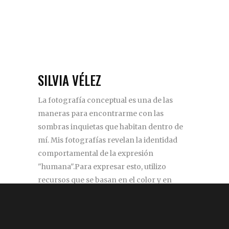
SILVIA VÉLEZ
La fotografía conceptual es una de las
maneras para encontrarme con las
sombras inquietas que habitan dentro de
mí. Mis fotografías revelan la identidad
comportamental de la expresión
"humana".Para expresar esto, utilizo
recursos que se basan en el color y en
elementos inherentes al ser humano.
silviazul.98@gmail.com