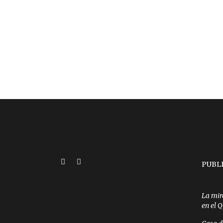
PUBL
La mir
en el 