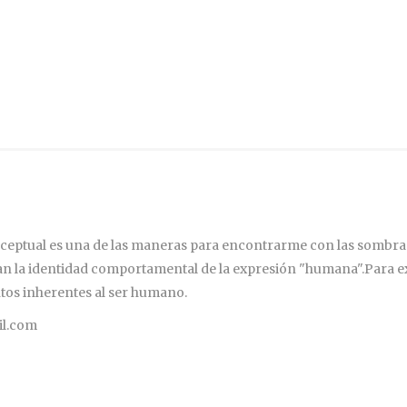
Z
ceptual es una de las maneras para encontrarme con las sombras
an la identidad comportamental de la expresión "humana".Para exp
tos inherentes al ser humano.
il.com