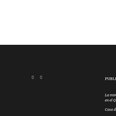
PUBL
La mir
en el 
Casa d