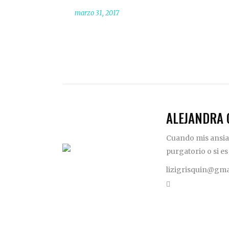
marzo 31, 2017
ALEJANDRA 
Cuando mis ansias
purgatorio o si es
lizigrisquin@gma