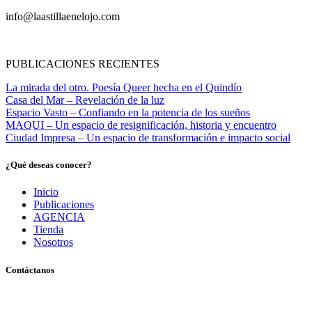
info@laastillaenelojo.com
PUBLICACIONES RECIENTES
La mirada del otro. Poesía Queer hecha en el Quindío
Casa del Mar – Revelación de la luz
Espacio Vasto – Confiando en la potencia de los sueños
MAQUI – Un espacio de resignificación, historia y encuentro
Ciudad Impresa – Un espacio de transformación e impacto social
¿Qué deseas conocer?
Inicio
Publicaciones
AGENCIA
Tienda
Nosotros
Contáctanos
Pereira, Risaralda, Colombia