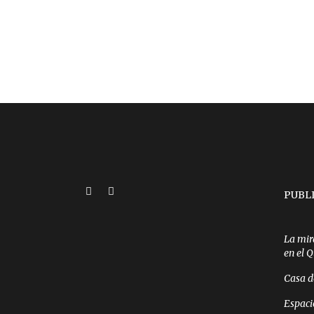
PUBL
La mir
en el 
Casa d
Espaci