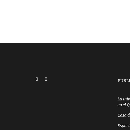
PUBL
La mir
en el 
Casa d
Espaci