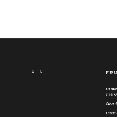
PUBL
La mir
en el 
Casa d
Espaci