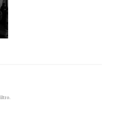
ltro.