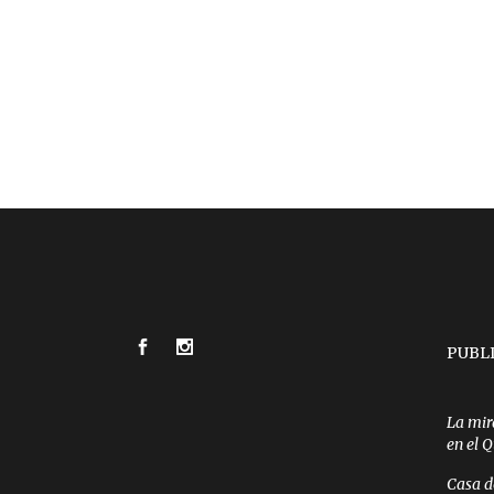
PUBL
La mir
en el 
Casa d