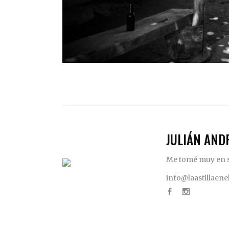
JULIÁN AND
Me tomé muy en se
info@laastillaen