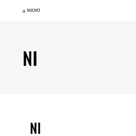
MENÚ
NI
NI