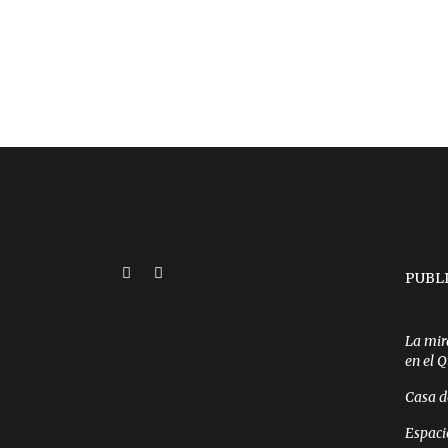
PUBL
La mir
en el 
Casa d
Espaci