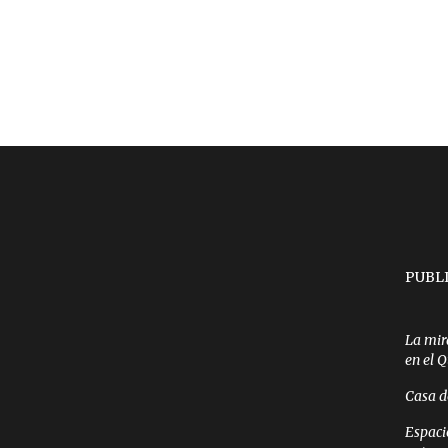
PUBL
La mir
en el 
Casa d
Espaci