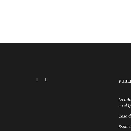
PUBL
La mir
en el 
Casa d
Espaci