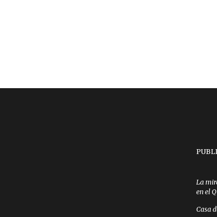
PUBL
La mir
en el 
Casa d