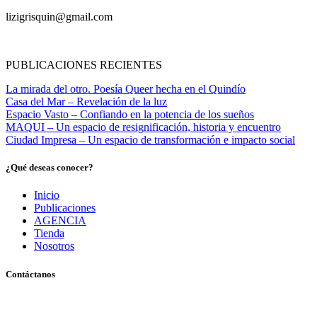
lizigrisquin@gmail.com
PUBLICACIONES RECIENTES
La mirada del otro. Poesía Queer hecha en el Quindío
Casa del Mar – Revelación de la luz
Espacio Vasto – Confiando en la potencia de los sueños
MAQUI – Un espacio de resignificación, historia y encuentro
Ciudad Impresa – Un espacio de transformación e impacto social
¿Qué deseas conocer?
Inicio
Publicaciones
AGENCIA
Tienda
Nosotros
Contáctanos
Pereira, Risaralda, Colombia