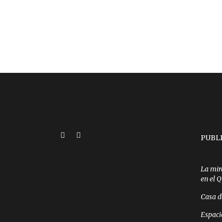
PUBL
La mir
en el 
Casa d
Espaci