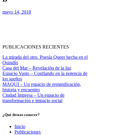
mayo 14, 2018
PUBLICACIONES RECIENTES
La mirada del otro. Poesía Queer hecha en el
Quindío
Casa del Mar – Revelación de la luz
Espacio Vasto – Confiando en la potencia de
los sueños
MAQUI – Un espacio de resignificación,
historia y encuentro
Ciudad Impresa – Un espacio de
transformación e impacto social
¿Qué deseas conocer?
Inicio
Publicaciones