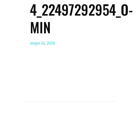
4_22497292954_O-
MIN
mayo 14, 2018