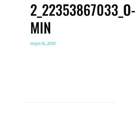
2_22353867033_O-
MIN
mayo 14, 2018