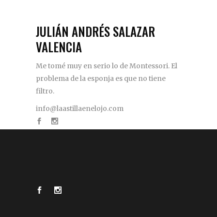
JULIÁN ANDRÉS SALAZAR
VALENCIA
Me tomé muy en serio lo de Montessori. El
problema de la esponja es que no tiene
filtro.
info@laastillaenelojo.com