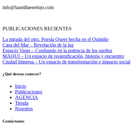
info@laastillaenelojo.com
PUBLICACIONES RECIENTES
La mirada del otro. Poesía Queer hecha en el Quindío
Casa del Mar – Revelación de la luz
Espacio Vasto – Confiando en la potencia de los sueños
MAQUI – Un espacio de resignificación, historia y encuentro
Ciudad Impresa – Un espacio de transformación e impacto social
¿Qué deseas conocer?
Inicio
Publicaciones
AGENCIA
Tienda
Nosotros
Contáctanos
Pereira, Risaralda, Colombia