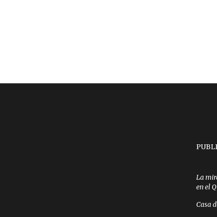
PUBL
La mir
en el 
Casa d